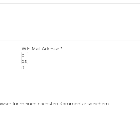
W
E-Mail-Adresse
*
e
bs
it
owser für meinen nächsten Kommentar speichern.